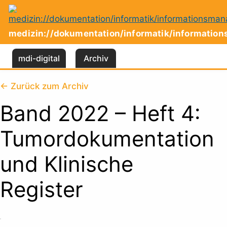
Zum
Inhalt
springen
medizin://dokumentation/informatik/informati
mdi-digital
Archiv
← Zurück zum Archiv
Band 2022 – Heft 4:
Tumordokumentation
und Klinische
Register