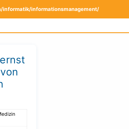
n/informatik/informationsmanagement/
ernst
 von
n
Medizin