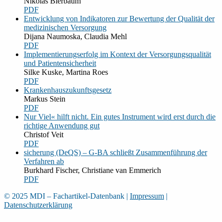
Nikolas Bierbaum
PDF
Entwicklung von Indikatoren zur Bewertung der Qualität der
medizinischen Versorgung
Dijana Naumoska, Claudia Mehl
PDF
Implementierungserfolg im Kontext der Versorgungsqualität
und Patientensicherheit
Silke Kuske, Martina Roes
PDF
Krankenhauszukunftsgesetz
Markus Stein
PDF
Nur Viel« hilft nicht. Ein gutes Instrument wird erst durch die
richtige Anwendung gut
Christof Veit
PDF
sicherung (DeQS) – G-BA schließt Zusammenführung der
Verfahren ab
Burkhard Fischer, Christiane van Emmerich
PDF
© 2025 MDI – Fachartikel-Datenbank
|
Impressum
|
Datenschutzerklärung