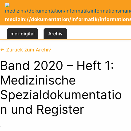
Zum
Inhalt
springen
medizin://dokumentation/informatik/informati
mdi-digital
Archiv
← Zurück zum Archiv
Band 2020 – Heft 1:
Medizinische
Spezialdokumentatio
n und Register