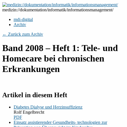
Zum
Inhalt
medizin://dokumentation/informatik/informationsmanagement/
springen
mdi-digital
Archiv
← Zurück zum Archiv
Band 2008 – Heft 1: Tele- und
Homecare bei chronischen
Erkrankungen
Artikel in diesem Heft
Diabetes Dialyse und Herzinsuffizienz
Rolf Engelbrecht
PDF
Einsatz assistierender Gesundheits- technologien zur