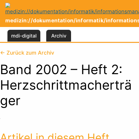
Zum
Inhalt
springen
medizin://dokumentation/informatik/informati
mdi-digital
Archiv
← Zurück zum Archiv
Band 2002 – Heft 2:
Herzschrittmacherträ
ger
Artikel in diesem Heft