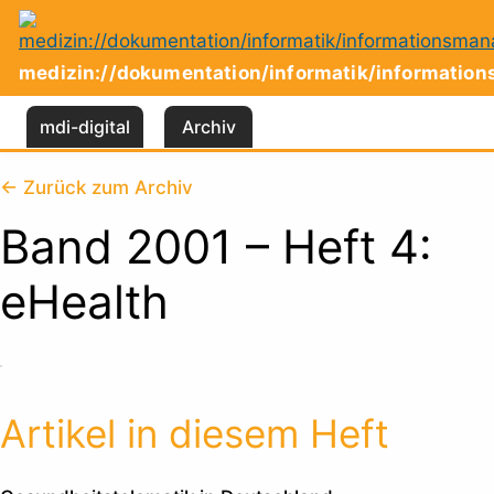
Zum
Inhalt
springen
medizin://dokumentation/informatik/informati
mdi-digital
Archiv
← Zurück zum Archiv
Band 2001 – Heft 4:
eHealth
Artikel in diesem Heft