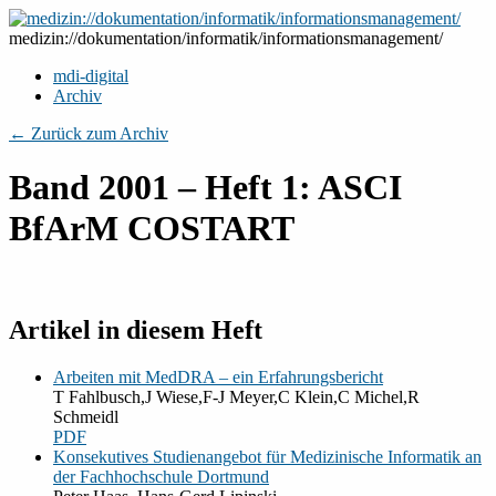
Zum
Inhalt
medizin://dokumentation/informatik/informationsmanagement/
springen
mdi-digital
Archiv
← Zurück zum Archiv
Band 2001 – Heft 1: ASCI
BfArM COSTART
Artikel in diesem Heft
Arbeiten mit MedDRA – ein Erfahrungsbericht
T Fahlbusch,J Wiese,F-J Meyer,C Klein,C Michel,R
Schmeidl
PDF
Konsekutives Studienangebot für Medizinische Informatik an
der Fachhochschule Dortmund