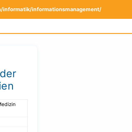
n/informatik/informationsmanagement/
 der
ien
Medizin