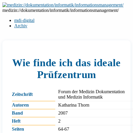
Zum
Inhalt
medizin://dokumentation/informatik/informationsmanagement/
springen
mdi-digital
Archiv
Wie finde ich das ideale
Prüfzentrum
Forum der Medizin Dokumentation
Zeitschrift
und Medizin Informatik
Autoren
Katharina Thorn
Band
2007
Heft
2
Seiten
64-67