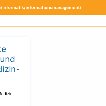
n/informatik/informationsmanagement/
te
 und
izin-
Medizin