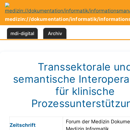
Zum
Inhalt
springen
medizin://dokumentation/informatik/informati
mdi-digital
Archiv
Transsektorale un
semantische Interoperab
für klinische
Prozessunterstützu
Forum der Medizin Dokume
Zeitschrift
Medizin Informatik