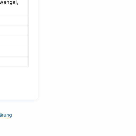
wengel,
ärung