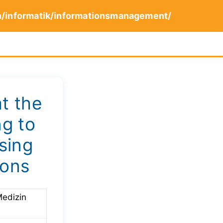
n/informatik/informationsmanagement/
at the
ng to
sing
ions
Medizin