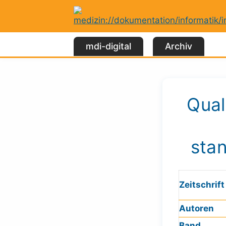
Zum
Inhalt
springen
mdi-digital
Archiv
Qual
stan
Zeitschrift
Autoren
Band