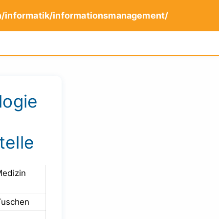
n/informatik/informationsmanagement/
logie
telle
Medizin
Tuschen