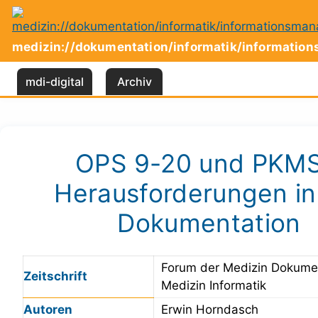
Zum
Inhalt
springen
medizin://dokumentation/informatik/informati
mdi-digital
Archiv
OPS 9-20 und PKMS
Herausforderungen in
Dokumentation
Forum der Medizin Dokume
Zeitschrift
Medizin Informatik
Autoren
Erwin Horndasch