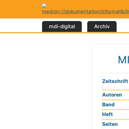
Zum
Inhalt
springen
mdi-digital
Archiv
M
Zeitschrift
Autoren
Band
Heft
Seiten