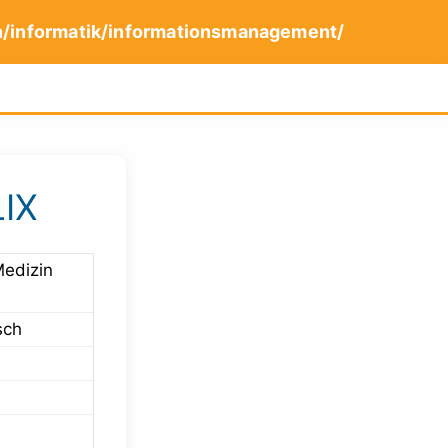
n/informatik/informationsmanagement/
IX
Medizin
sch