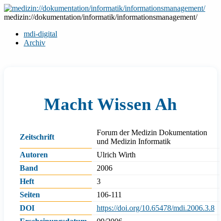
Zum
Inhalt
medizin://dokumentation/informatik/informationsmanagement/
springen
mdi-digital
Archiv
Macht Wissen Ah
Forum der Medizin Dokumentation
Zeitschrift
und Medizin Informatik
Autoren
Ulrich Wirth
Band
2006
Heft
3
Seiten
106-111
DOI
https://doi.org/10.65478/mdi.2006.3.8