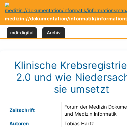
Zum
Inhalt
springen
medizin://dokumentation/informatik/informati
mdi-digital
Archiv
Klinische Krebsregistri
2.0 und wie Niedersac
sie umsetzt
Forum der Medizin Dokume
Zeitschrift
und Medizin Informatik
Autoren
Tobias Hartz