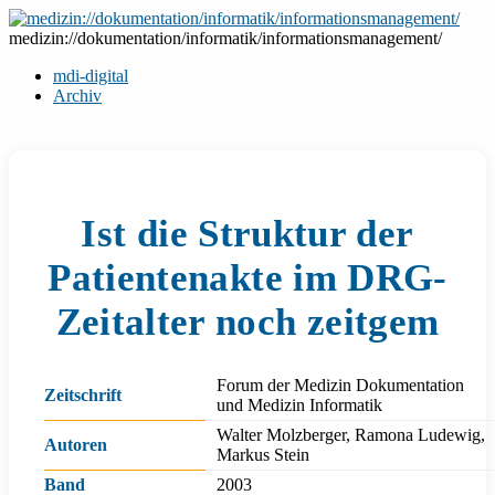
Zum
Inhalt
medizin://dokumentation/informatik/informationsmanagement/
springen
mdi-digital
Archiv
Ist die Struktur der
Patientenakte im DRG-
Zeitalter noch zeitgem
Forum der Medizin Dokumentation
Zeitschrift
und Medizin Informatik
Walter Molzberger, Ramona Ludewig,
Autoren
Markus Stein
Band
2003