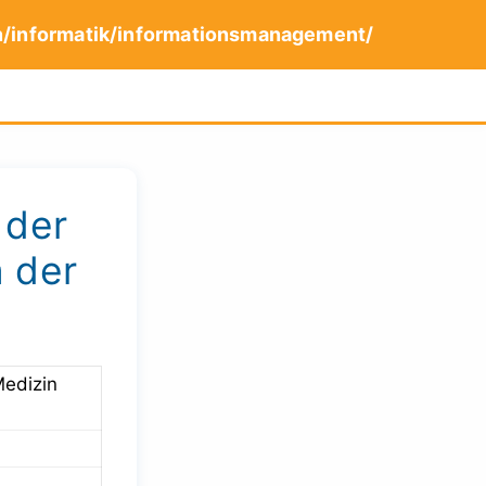
n/informatik/informationsmanagement/
 der
m der
Medizin