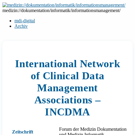
Zum
Inhalt
medizin://dokumentation/informatik/informationsmanagement/
springen
mdi-digital
Archiv
International Network
of Clinical Data
Management
Associations –
INCDMA
Forum der Medizin Dokumentation
Zeitschrift
und Medizin Informatik