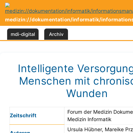
Zum
Inhalt
springen
medizin://dokumentation/informatik/informati
mdi-digital
Archiv
Intelligente Versorgun
Menschen mit chronis
Wunden
Forum der Medizin Dokume
Zeitschrift
Medizin Informatik
Ursula Hübner, Mareike Pr
Autoren