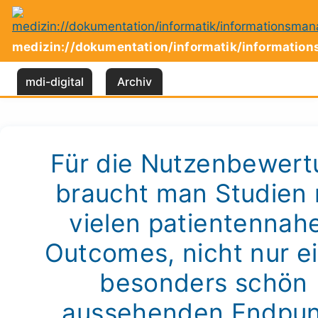
Zum
Inhalt
springen
medizin://dokumentation/informatik/informati
mdi-digital
Archiv
Für die Nutzenbewert
braucht man Studien 
vielen patientennah
Outcomes, nicht nur e
besonders schön
aussehenden Endpun