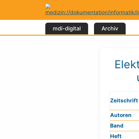
Zum
Inhalt
springen
mdi-digital
Archiv
Elek
Zeitschrift
Autoren
Band
Heft