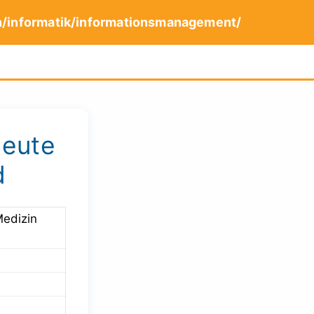
n/informatik/informationsmanagement/
heute
d
Medizin