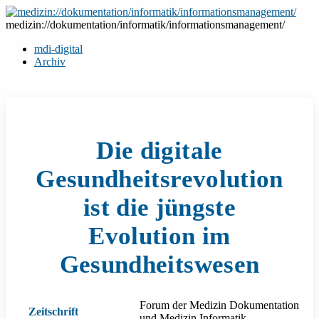
Zum
Inhalt
medizin://dokumentation/informatik/informationsmanagement/
springen
mdi-digital
Archiv
Die digitale
Gesundheitsrevolution
ist die jüngste
Evolution im
Gesundheitswesen
Forum der Medizin Dokumentation
Zeitschrift
und Medizin Informatik