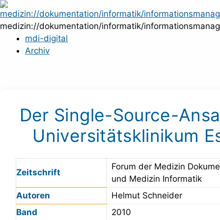
Zum
Inhalt
medizin://dokumentation/informatik/informationsmana
springen
mdi-digital
Archiv
Der Single-Source-Ans
Universitätsklinikum E
Forum der Medizin Dokume
Zeitschrift
und Medizin Informatik
Autoren
Helmut Schneider
Band
2010