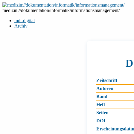
Zum
Inhalt
medizin://dokumentation/informatik/informationsmanagement/
springen
mdi-digital
Archiv
D
Zeitschrift
Autoren
Band
Heft
Seiten
DOI
Erscheinungsdat