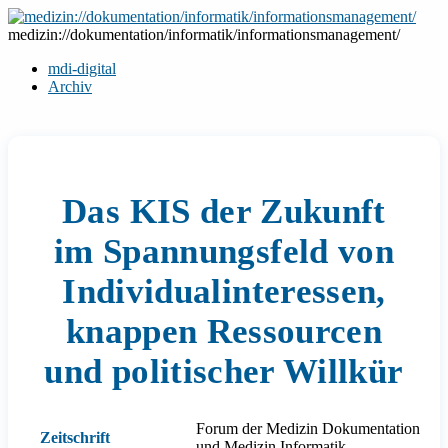
Zum
Inhalt
medizin://dokumentation/informatik/informationsmanagement/
springen
mdi-digital
Archiv
Das KIS der Zukunft
im Spannungsfeld von
Individualinteressen,
knappen Ressourcen
und politischer Willkür
Forum der Medizin Dokumentation
Zeitschrift
und Medizin Informatik