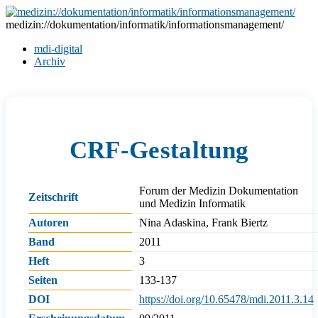
Zum
Inhalt
medizin://dokumentation/informatik/informationsmanagement/
springen
mdi-digital
Archiv
CRF-Gestaltung
Forum der Medizin Dokumentation
Zeitschrift
und Medizin Informatik
Autoren
Nina Adaskina, Frank Biertz
Band
2011
Heft
3
Seiten
133-137
DOI
https://doi.org/10.65478/mdi.2011.3.14