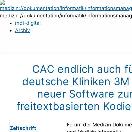
Zum
Inhalt
medizin://dokumentation/informatik/informationsmana
springen
mdi-digital
Archiv
CAC endlich auch f
deutsche Kliniken 3M
neuer Software zu
freitextbasierten Kodi
Forum der Medizin Dokume
Zeitschrift
und Medizin Informatik