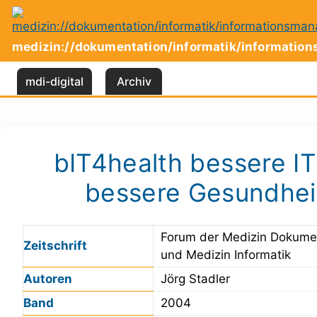
Zum
Inhalt
springen
medizin://dokumentation/informatik/informati
mdi-digital
Archiv
bIT4health bessere IT
bessere Gesundhei
Forum der Medizin Dokume
Zeitschrift
und Medizin Informatik
Autoren
Jörg Stadler
Band
2004