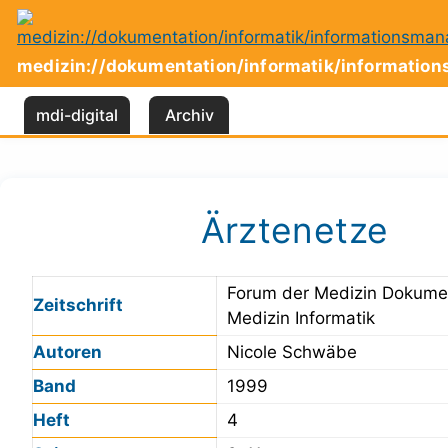
Zum
Inhalt
springen
medizin://dokumentation/informatik/informati
mdi-digital
Archiv
Ärztenetze
Forum der Medizin Dokume
Zeitschrift
Medizin Informatik
Autoren
Nicole Schwäbe
Band
1999
Heft
4